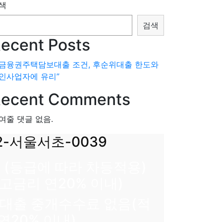
색
검색
ecent Posts
2금융권주택담보대출 조건, 후순위대출 한도와
인사업자에 유리”
ecent Comments
여줄 댓글 없음.
2-서울서초-0039
내 (등급에 따라 차등적용)
최고금리 연20% 이내)
내 대출 중개수수료 없음(적
연20% 이내)