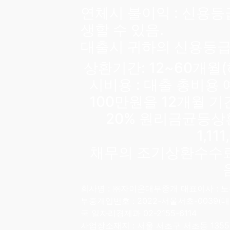
연체시 불이익 : 신용등
생할 수 있음.
대출시 귀하의 신용등급
상환기간: 12~60개월
시비용 : 대출 총비용
100만원을 12개월 
20% 원리금균등상
1,11
채무의 조기상환수수료
회사명 :
㈜자이온대부중개 대표이사 : 노수진
부중개업번호 : 2022-서울서초-0039
국 일자리경제과 02-2155-6114
사업장소재지 : 서울 서초구 서초동 1355