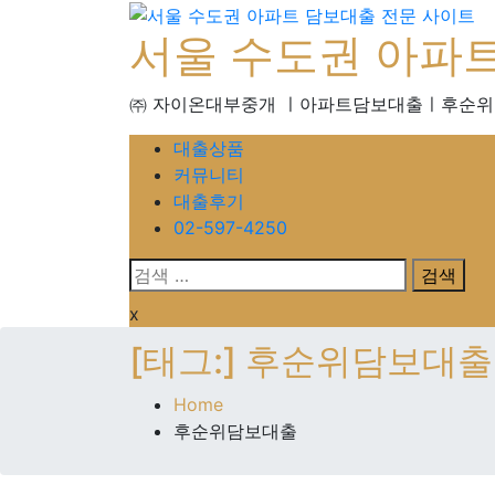
서울 수도권 아파
㈜ 자이온대부중개 ㅣ아파트담보대출ㅣ후순
대출상품
커뮤니티
대출후기
02-597-4250
x
[태그:]
후순위담보대출
Home
후순위담보대출