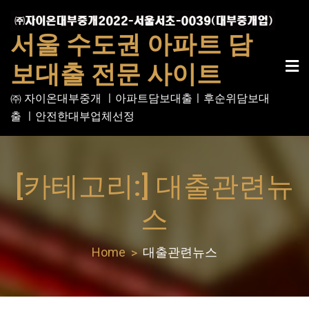
서울 수도권 아파트 담
보대출 전문 사이트
㈜ 자이온대부중개 ㅣ아파트담보대출ㅣ후순위담보대
출 ㅣ안전한대부업체선정
[카테고리:]
대출관련뉴
스
Home
대출관련뉴스