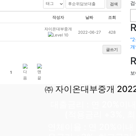
검
검색
작성자
날짜
조회
R
자이온대부중개
2022-06-27
428
“
개
글쓰기
R
1
보
㈜ 자이온대부중개 202
대출금리 : 연 20%이
(적용금리 +3%, 
연체이율 : 연 20%이