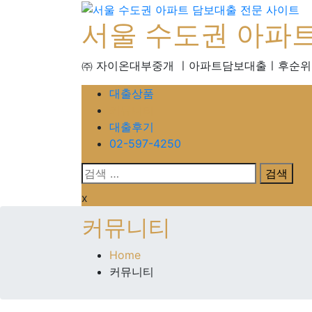
서울 수도권 아파
㈜ 자이온대부중개 ㅣ아파트담보대출ㅣ후순
대출상품
커뮤니티
대출후기
02-597-4250
x
커뮤니티
Home
커뮤니티