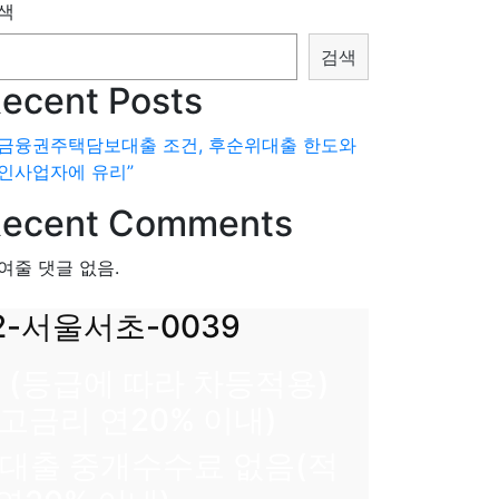
색
검색
ecent Posts
2금융권주택담보대출 조건, 후순위대출 한도와
인사업자에 유리”
ecent Comments
여줄 댓글 없음.
2-서울서초-0039
내 (등급에 따라 차등적용)
최고금리 연20% 이내)
내 대출 중개수수료 없음(적