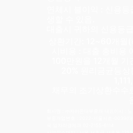
연체시 불이익 : 신용등
생할 수 있음.
대출시 귀하의 신용등급
상환기간: 12~60개월
시비용 : 대출 총비용
100만원을 12개월 
20% 원리금균등상
1,11
채무의 조기상환수수료
회사명 :
㈜자이온대부중개 대표이사 : 노수진
부중개업번호 : 2022-서울서초-0039
국 일자리경제과 02-2155-6114
사업장소재지 : 서울 서초구 서초동 1355