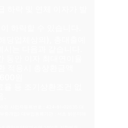
급 하락 및 연체 이자가 발
이 하락할 수 있습니다.
(해당업체상의), 총대출예
 예시는 다음과 같습니다.
기간 동안 이자 최대연이율
환 적용시 총상환금액
1,600원
율 등 조기상환조건 없
음.
 사업자등록번호 : 424-81-02635 대
(대부중개업) 대부업등록기관 : 서초 밝은미래
-8 중앙로얄오피스텔 1401호 전화번호 :