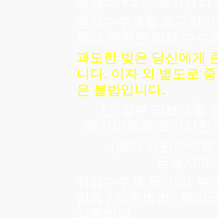
용금리 +3%, 최고금리 
중개수수료를 요구하거나
출과 관련된 일체 수수
과도한 빚은 당신에게 큰
니다. 이자 외 별도로 
은 불법입니다.
단
일부 담보대출 
,
해지비용과
조기상환수
조기 상환수수료
(
금융사마
취급수수료 등 기타 부
없음 / 상환방법 : 원
상환방식